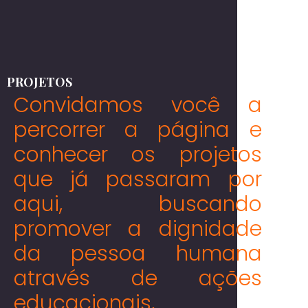
PROJETOS
Convidamos você a
percorrer a página e
conhecer os projetos
que já passaram por
aqui, buscando
promover a dignidade
da pessoa humana
através de ações
educacionais,