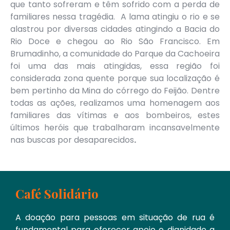
que tanto sofreram e têm sofrido com a perda de
familiares nessa tragédia. A lama atingiu o rio e se
alastrou por diversas cidades atingindo a Bacia do
Rio Doce e chegou ao Rio São Francisco. Em
Brumadinho, a comunidade do Parque da Cachoeira
foi uma das mais atingidas, essa região foi
considerada zona quente porque sua localização é
bem pertinho da Mina do córrego do Feijão. Dentre
todas as ações, realizamos uma homenagem aos
familiares das vítimas e aos bombeiros, estes
últimos heróis que trabalharam incansavelmente
nas buscas por desaparecidos
.
Café Solidário
A doação para pessoas em situação de rua é
fundamental para oferecer apoio e dignidade a