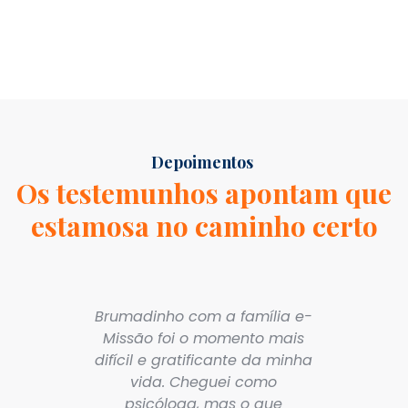
Depoimentos
Os testemunhos apontam que
estamosa no caminho certo
Brumadinho com a família e-
Trabal
Missão foi o momento mais
e é re
difícil e gratificante da minha
atravé
vida. Cheguei como
psicóloga, mas o que